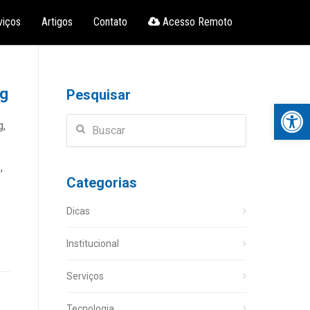
viços
Artigos
Contato
Acesso Remoto
ng
Pesquisar
Open 
g,
,
Categorias
Dicas
Institucional
Serviços
Tecnologia