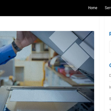
Home
Ser
D
I
S
T