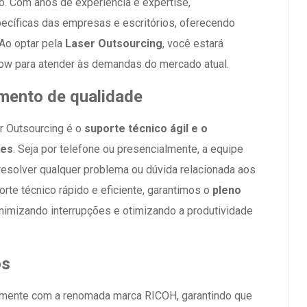
. Com anos de experiência e expertise,
íficas das empresas e escritórios, oferecendo
 Ao optar pela
Laser Outsourcing
, você estará
 para atender às demandas do mercado atual.
imento de qualidade
er Outsourcing é o
suporte técnico ágil e o
tes
. Seja por telefone ou presencialmente, a equipe
resolver qualquer problema ou dúvida relacionada aos
te técnico rápido e eficiente, garantimos o
pleno
inimizando interrupções e otimizando a produtividade
os
vamente com a renomada marca RICOH, garantindo que