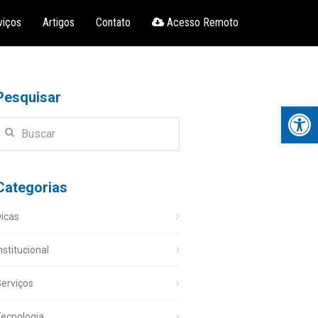
viços
Artigos
Contato
Acesso Remoto
Pesquisar
Open 
Categorias
icas
nstitucional
erviços
ecnologia